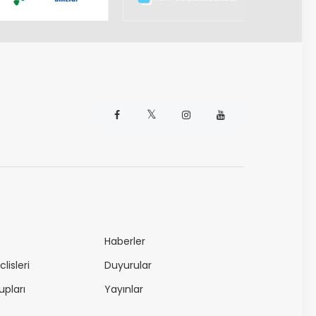
𝕏
Haberler
lisleri
Duyurular
upları
Yayınlar