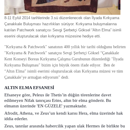
8-11 Eylül 2014 tarihlerinde 3.sü düzenlenecek olan İlyada Kırkyama
Çanakkale Buluşması hazırlıkları sürüyor. Kırkyama buluşmalarına
katılan Patchwork sanatçısı Sevgi Şerbetçi Göksel “Altın Elma” isimli
eserini oluşturulacak olan kırkyama müzesine hediye etti.
"Kırkyama & Patchwork" sanatının 400 yıllık bir tarihi olduğunu belirten
"Kırkyama & Patchwork" sanatçısı Sevgi Şerbetçi Göksel “Çanakkale
Kent Konseyi Boreas Kırkyama Çalışma Gurubunun düzenlediği "İlyada
Kırkyama Buluşması" bizim için büyük önem ifade ediyor. Ben de
“Altın Elma” isimli eserimi oluşturulacak olan Kırkyama müzesi ve tüm
Çanakkale’ye armağan ediyorum” dedi.
ALTIN ELMA EFSANESİ
Efsaneye göre, Peleus ile Thetis’in düğün törenlerine davet
edilmeyen Nifak tanrıçası Erins, altın bir elma gönderir. Bu
elmanın üzerinde 'EN GÜZELE' yazmaktadır.
Afrodit, Athena, ve Zeus’un kendi karısı Hera, elma üzerinde hak
iddia ederler.
Zeus, tanrılar arasında habercilik yapan ulak Hermes ile birlikte bu