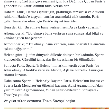
elmayı en güzel tanrıçayı seçmesi için, İda Dağı’nda Çoban Paris’e
gönderir. Bu kararı ölümlü birisi versin der.
Haberci Tanrı, Hermes işbilirliğin, pratikliğin temsilcisi ve ölülerin
ruhlarını Hades’e taşıyan, tanrılar arasındaki ulak tanrıdır. Paris
gelir. Tanrıçalar elma için Paris'e rüşvet önerirler.
Hera der ki; '’Bu elmayı bana verirsen seni Asya kralı yaparım.’'
Athena der ki; '’Bu elmayı bana verirsen sana sonsuz akıl bilgi ve
kehânet gücü bahşederim.’'
Afrodit der ki; '’ Bu elmayı bana verirsen, sana Spartalı Helena’nın
aşkını bağışlarım!’'
Helena güzelliği tüm dünyada dillerde dolaşan bir kadındır. Sparta
kraliçesidir. Güzelliği tanrıçalar ile kıyaslanan bir ölümlüdür.
Sonuçta Paris, Sparta’lı Helena ’nın aşkını tercih eden Paris, bu
Altın elmayı Afrodit’e verir ve Afrodit, Aşk ve Güzellik Tanırıçası
sıfatını kazanır.
Daha sonra Sparta’lı Helena’yı kaçıran Paris, Helena'nın kocası ve
Sparta kralı Menelaos'un öfkesini kazanır. Abisi Agamemnon'dan
yardım ister. Agamemnoni, Yunan şehir devletlerini toplayarak
Truva'ya yol alır.
Ve yıllar süren destansı 'Truva Savaşı' başlar...