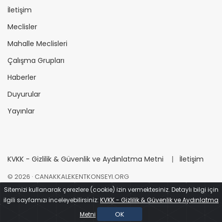
İletişim
Meclisler
Mahalle Meclisleri
Çalışma Grupları
Haberler
Duyurular
Yayınlar
KVKK - Gizlilik & Güvenlik ve Aydınlatma Metni
|
İletişim
©
2026
· CANAKKALEKENTKONSEYI.ORG
Sitemizi kullanarak çerezlere (cookie) izin vermektesiniz. Detaylı bilgi için
ilgili sayfamızı inceleyebilirsiniz:
KVKK - Gizlilik & Güvenlik ve Aydınlatma
Çanakkale İçinde
Tasarım - Kodlama
OK
Metni