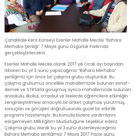
Çanakkale Kent Konseyi Esenler Mahalle Meclisi “Bahara
Merhaba Şenliği” 7 Mayıs günü Özgürlük Parkı’nda
gerçekleştirilecektir.
Esenler Mahalle Meclisi olarak 2017 yılı Ocak ayı başından
itibaren bu yıl 3.’sünü yapacağımız “Bahara Merhaba”
şenliğimiz için önce bir çalışma grubu oluşturduk. Bu
çalışma grubumuz öncelikle mahallemizde bulunan esnaf-
dernek ve STK’larla görüşmüş ayrıca mahallemizde bulunan
anaokulu, ilkokul, ortaokul ve liselerde öğrencilere etkinliğin
zenginleştirilmesi amacıyla bir anket çalışması yürütmüş,
sonuçları ve görüşleri doğrultusunda güzel bir etkinlik
programı hazırlamıştır. Bu konuda bizlere yardımlarını
esirgemeyen Milli Eğitim Müdürlüğüne teşekkür ederiz.
Çalışma grubu olarak bu yıl 3.sünü düzenleyeceğimiz
Bahara Merhaba şenliğimizi 7 Mayıs 2017 Pazar günü