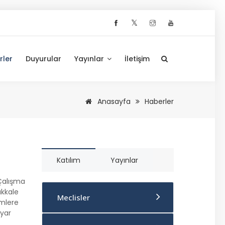
𝕏
rler
Duyurular
Yayınlar
İletişim
Anasayfa
Haberler
Katılım
Yayınlar
 Çalışma
akkale
Meclisler
imlere
ayar