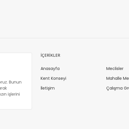
İÇERİKLER
Anasayfa
Meclisler
Kent Konseyi
Mahalle Mec
oruz. Bunun
arak
İletişim
Çalışma Gr
ın işlerini