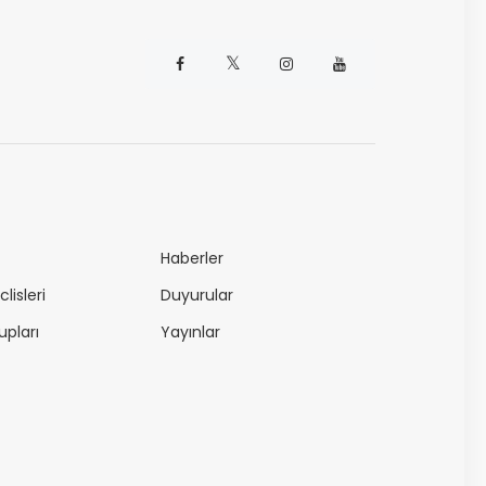
𝕏
Haberler
lisleri
Duyurular
upları
Yayınlar