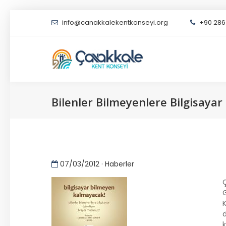
info@canakkalekentkonseyi.org
+90 286 
Bilenler Bilmeyenlere Bilgisayar
07/03/2012 · Haberler
Ç
K
d
k