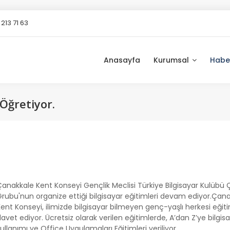
213 71 63
Anasayfa
Kurumsal
Habe
 Öğretiyor.
anakkale Kent Konseyi Gençlik Meclisi Türkiye Bilgisayar Kulübü
Grubu'nun organize ettiği bilgisayar eğitimleri devam ediyor.Çan
ent Konseyi, ilimizde bilgisayar bilmeyen genç-yaşlı herkesi eğit
avet ediyor. Ücretsiz olarak verilen eğitimlerde, A’dan Z’ye bilgis
ullanımı ve Office Uygulamaları Eğitimleri veriliyor.