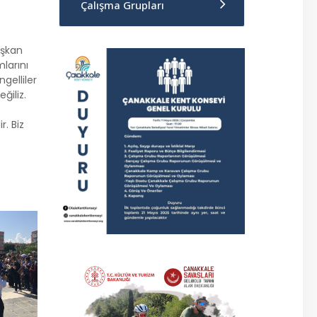
Çalışma Grupları
aşkan
larını
gelliler
ğiliz.
.
r. Biz