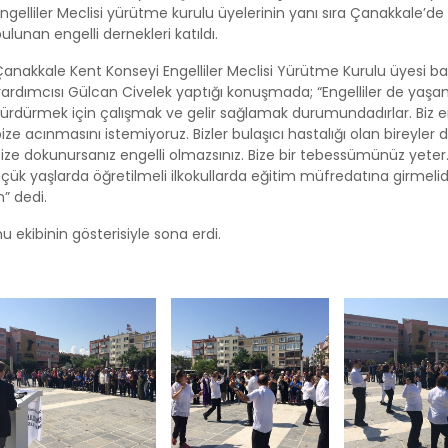
ngelliler Meclisi yürütme kurulu üyelerinin yanı sıra Çanakkale’de
ulunan engelli dernekleri katıldı.
Çanakkale Kent Konseyi Engelliler Meclisi Yürütme Kurulu üyesi b
ardımcısı Gülcan Civelek yaptığı konuşmada; “Engelliler de yaşam
ürdürmek için çalışmak ve gelir sağlamak durumundadırlar. Biz en
ize acınmasını istemiyoruz. Bizler bulaşıcı hastalığı olan bireyler de
ize dokunursanız engelli olmazsınız. Bize bir tebessümünüz yeter
üçük yaşlarda öğretilmeli ilkokullarda eğitim müfredatına girmelidi
n” dedi.
ekibinin gösterisiyle sona erdi.