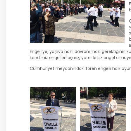
E
b
y
s
b
B
Engelliye, yaşlıya nasıl davranılması gerektiğinin k
kendimiz engelleri aşarız, yeter ki siz engel olmayı
Cumhuriyet meydanındaki tören engelli halk oyunu 