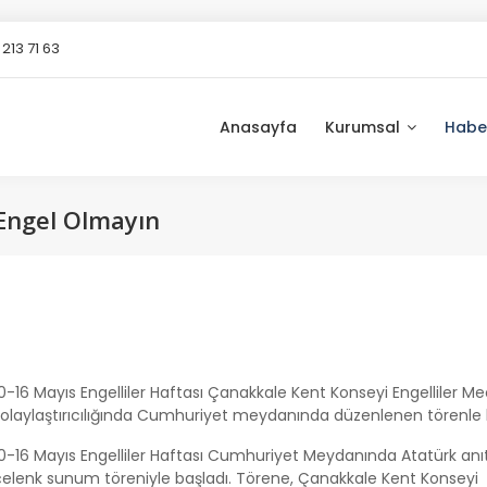
213 71 63
Anasayfa
Kurumsal
Habe
z Engel Olmayın
0-16 Mayıs Engelliler Haftası Çanakkale Kent Konseyi Engelliler Mec
kolaylaştırıcılığında Cumhuriyet meydanında düzenlenen törenle 
10-16 Mayıs Engelliler Haftası Cumhuriyet Meydanında Atatürk anı
çelenk sunum töreniyle başladı. Törene, Çanakkale Kent Konseyi