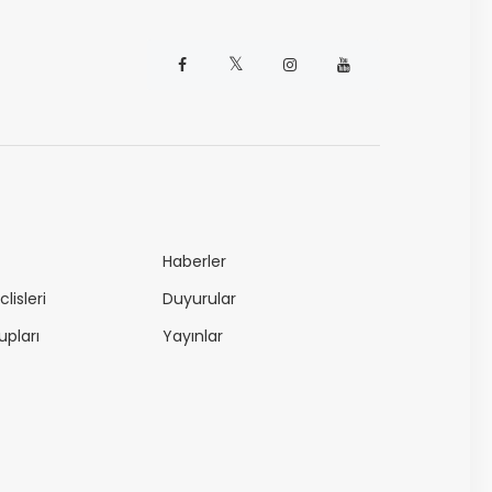
𝕏
Haberler
lisleri
Duyurular
upları
Yayınlar