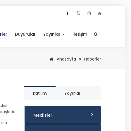
𝕏
rler
Duyurular
Yayınlar
İletişim
Anasayfa
Haberler
Katılım
Yayınlar
lisi
başladı.
Meclisler
tına