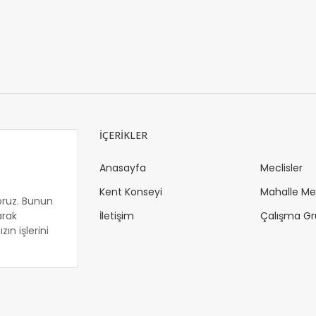
İÇERİKLER
Anasayfa
Meclisler
Kent Konseyi
Mahalle Mec
oruz. Bunun
arak
İletişim
Çalışma Gr
ın işlerini