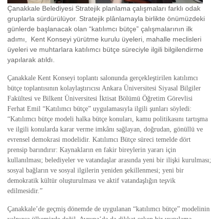
Çanakkale Belediyesi Stratejik planlama çalı
ş
malar
ı
farkl
ı
odak
gruplarla s
ü
rd
ü
r
ü
l
ü
yor. Stratejik pl
â
nlamayla birlikte
ö
n
ü
m
ü
zdeki
g
ü
nlerde ba
ş
lanacak olan
“
kat
ı
l
ı
mc
ı
b
ü
t
ç
e
”
ç
al
ı
ş
malar
ı
n
ı
n ilk
ad
ı
m
ı
, Kent Konseyi yürütme kurulu üyeleri, mahalle meclisleri
üyeleri ve muhtarlara katılımcı bütçe süreciyle ilgili bilgilendirme
yapılarak atıldı.
Çanakkale Kent Konseyi toplantı salonunda gerçekle
ş
tirilen kat
ı
l
ı
mc
ı
b
ü
t
ç
e toplant
ı
s
ı
n
ı
n kolayla
ş
t
ı
r
ı
c
ı
s
ı
Ankara
Ü
niversitesi Siyasal Bilgiler
Fakültesi ve Bilkent Üniversitesi
İ
ktisat B
ö
l
ü
m
ü
Ö
ğ
retim G
ö
revlisi
Ferhat Emil
“
Kat
ı
l
ı
mc
ı
b
ü
t
ç
e
”
uygulamas
ı
yla ilgili
ş
unlar
ı
s
ö
yledi:
“
Kat
ı
l
ı
mc
ı
b
ü
t
ç
e modeli halka b
ü
t
ç
e konular
ı
, kamu politikas
ı
n
ı
tart
ı
ş
ma
ve ilgili konularda karar verme imkânı sa
ğ
layan, do
ğ
rudan, g
ö
n
ü
ll
ü
ve
evrensel demokrasi modelidir. Kat
ı
l
ı
mc
ı
B
ü
t
ç
e s
ü
reci temelde d
ö
rt
prensip bar
ı
nd
ı
r
ı
r: Kaynaklar
ı
n en fakir bireylerin yarar
ı
i
ç
in
kullan
ı
lmas
ı
; belediyeler ve vatanda
ş
lar aras
ı
nda yeni bir ili
ş
ki kurulmas
ı
;
sosyal ba
ğ
lar
ı
n ve sosyal ilgilerin yeniden
ş
ekillenmesi; yeni bir
demokratik k
ü
lt
ü
r olu
ş
turulmas
ı
ve aktif vatanda
ş
l
ı
ğ
ı
n te
ş
vik
edilmesidir.
”
Çanakkale’de geçmi
ş
d
ö
nemde de uygulanan
“
kat
ı
l
ı
mc
ı
b
ü
t
ç
e
”
modelinin