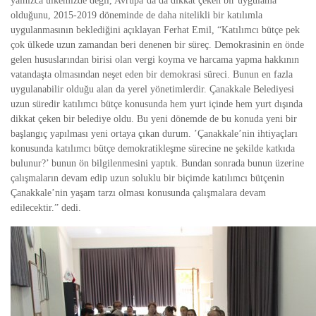
yaln
ı
zca
ü
lkemizde de
ğ
il, Avrupa
’
da da dikkat çeken bir uygulama
oldu
ğ
unu, 2015-2019 d
ö
neminde de daha nitelikli bir kat
ı
l
ı
mla
uygulanmas
ı
n
ı
n bekledi
ğ
ini a
çı
klayan Ferhat Emil,
“
Kat
ı
l
ı
mc
ı
b
ü
t
ç
e pek
ç
ok
ü
lkede uzun zamandan beri denenen bir s
ü
re
ç
. Demokrasinin en
ö
nde
gelen hususlar
ı
ndan birisi olan vergi koyma ve harcama yapma hakkının
vatanda
ş
ta olmas
ı
ndan ne
ş
et eden bir demokrasi s
ü
reci. Bunun en fazla
uygulanabilir oldu
ğ
u alan da yerel y
ö
netimlerdir.
Ç
anakkale Belediyesi
uzun s
ü
redir kat
ı
l
ı
mc
ı
b
ü
t
ç
e konusunda hem yurt i
ç
inde hem yurt d
ı
ş
ı
nda
dikkat çeken bir belediye oldu. Bu yeni dönemde de bu konuda yeni bir
ba
ş
lang
ıç
yap
ı
lmas
ı
yeni ortaya
çı
kan durum.
’Ç
anakkale
’
nin ihtiya
ç
lar
ı
konusunda kat
ı
l
ı
mc
ı
b
ü
t
ç
e demokratikle
ş
me s
ü
recine ne
ş
ekilde katk
ı
da
bulunur?
’
bunun
ö
n bilgilenmesini yapt
ı
k. Bundan sonrada bunun üzerine
çalı
ş
malar
ı
n devam edip uzun soluklu bir bi
ç
imde kat
ı
l
ı
mc
ı
b
ü
t
ç
enin
Ç
anakkale
’
nin ya
ş
am tarz
ı
olmas
ı
konusunda
ç
al
ı
ş
malara devam
edilecektir.
”
dedi.