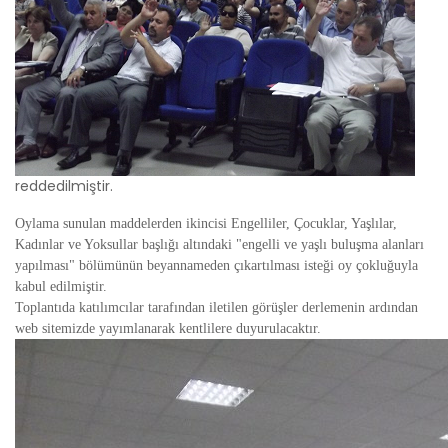
reddedilmiştir.
Oylama sunulan maddelerden ikincisi Engelliler, Çocuklar, Yaşlılar,
Kadınlar ve Yoksullar başlığı altındaki "engelli ve yaşlı buluşma alanları
yapılması" bölümünün beyannameden çıkartılması isteği oy çokluğuyla
kabul edilmiştir.
Toplantıda katılımcılar tarafından iletilen görüşler derlemenin ardından
web sitemizde yayımlanarak kentlilere duyurulacaktır.