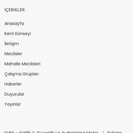
İÇERİKLER
Anasayfa
Kent Konseyi
İletişim
Meclisler
Mahalle Meclisleri
Çalışma Grupları
Haberler
Duyurular
Yayınlar
KVKK - Gizlilik & Güvenlik ve Aydınlatma Metni
|
İletişim