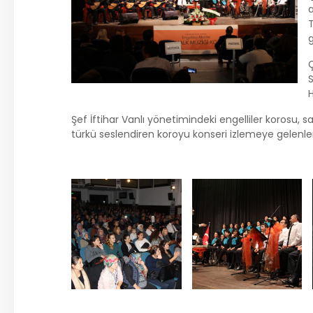
a
g
S
H
Şef İftihar Vanlı yönetimindeki engelliler korosu, s
türkü seslendiren koroyu konseri izlemeye gelenler 