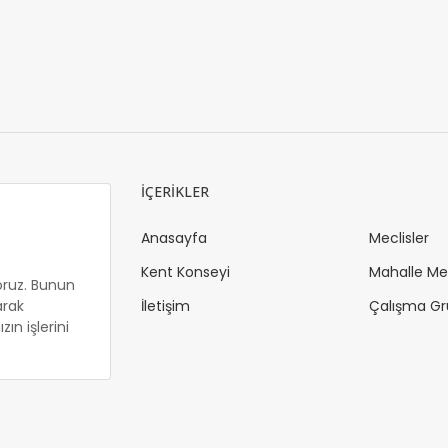
İÇERİKLER
Anasayfa
Meclisler
Kent Konseyi
Mahalle Mec
oruz. Bunun
arak
İletişim
Çalışma Gr
ın işlerini