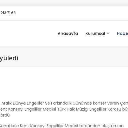
213 71 63
Anasayfa
Kurumsal
Habe
üyüledi
 Aralık Dünya Engelliler ve Farkındalık Günü’nde konser veren Ça
ent Konseyi Engelliler Meclisi Türk Halk Müziği Engelliler Korosu büy
gördü.
anakkale Kent Konseyi Engelliler Meclisi tarafından oluşturulan