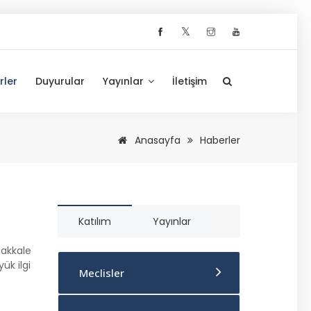
𝕏
rler
Duyurular
Yayınlar
İletişim
Anasayfa
Haberler
Katılım
Yayınlar
nakkale
ük ilgi
Meclisler