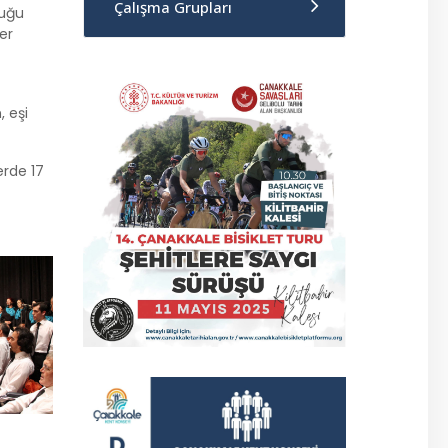
Çalışma Grupları
duğu
er
 eşi
erde 17