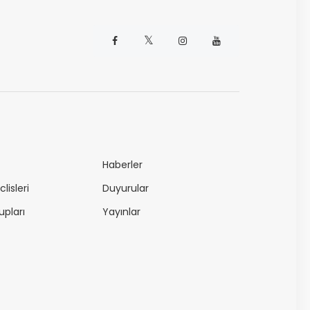
𝕏
Haberler
lisleri
Duyurular
upları
Yayınlar