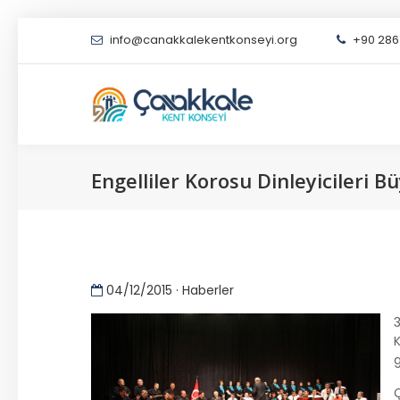
info@canakkalekentkonseyi.org
+90 286 
Engelliler Korosu Dinleyicileri B
04/12/2015 · Haberler
3
K
Ç