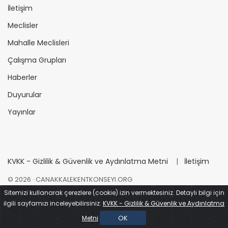
İletişim
Meclisler
Mahalle Meclisleri
Çalışma Grupları
Haberler
Duyurular
Yayınlar
KVKK - Gizlilik & Güvenlik ve Aydınlatma Metni
|
İletişim
©
2026
· CANAKKALEKENTKONSEYI.ORG
Sitemizi kullanarak çerezlere (cookie) izin vermektesiniz. Detaylı bilgi için
ilgili sayfamızı inceleyebilirsiniz:
KVKK - Gizlilik & Güvenlik ve Aydınlatma
Çanakkale İçinde
Tasarım - Kodlama
OK
Metni