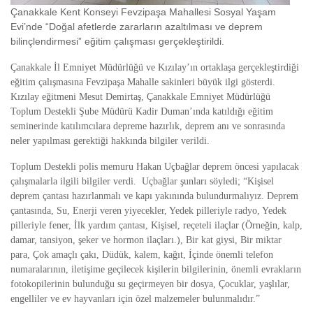
Çanakkale Kent Konseyi Fevzipaşa Mahallesi Sosyal Yaşam
Evi’nde “Doğal afetlerde zararların azaltılması ve deprem
bilinçlendirmesi” eğitim çalışması gerçekleştirildi.
Çanakkale İl Emniyet Müdürlüğü ve Kızılay’ın ortaklaşa gerçekleştirdiği
eğitim çalışmasına Fevzipaşa Mahalle sakinleri büyük ilgi gösterdi.
Kızılay eğitmeni Mesut Demirtaş, Çanakkale Emniyet Müdürlüğü
Toplum Destekli Şube Müdürü Kadir Duman’ında katıldığı eğitim
seminerinde katılımcılara depreme hazırlık, deprem anı ve sonrasında
neler yapılması gerektiği hakkında bilgiler verildi.
Toplum Destekli polis memuru Hakan Uçbağlar deprem öncesi yapılacak
çalışmalarla ilgili bilgiler verdi. Uçbağlar şunları söyledi; “Kişisel
deprem çantası hazırlanmalı ve kapı yakınında bulundurmalıyız. Deprem
çantasında, Su, Enerji veren yiyecekler, Yedek pilleriyle radyo, Yedek
pilleriyle fener, İlk yardım çantası, Kişisel, reçeteli ilaçlar (Örneğin, kalp,
damar, tansiyon, şeker ve hormon ilaçları.), Bir kat giysi, Bir miktar
para, Çok amaçlı çakı, Düdük, kalem, kağıt, İçinde önemli telefon
numaralarının, iletişime geçilecek kişilerin bilgilerinin, önemli evrakların
fotokopilerinin bulunduğu su geçirmeyen bir dosya, Çocuklar, yaşlılar,
engelliler ve ev hayvanları için özel malzemeler bulunmalıdır.”