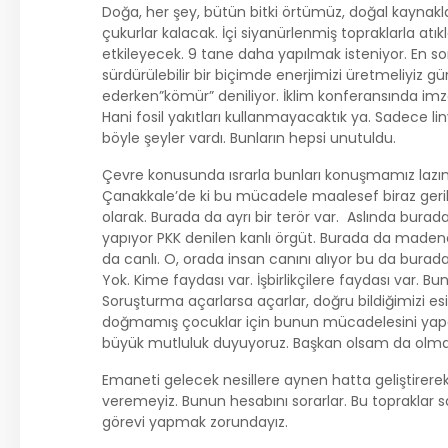
Doğa, her şey, bütün bitki örtümüz, doğal kaynakla
çukurlar kalacak. İçi siyanürlenmiş topraklarla at
etkileyecek. 9 tane daha yapılmak isteniyor. En s
sürdürülebilir bir biçimde enerjimizi üretmeliyiz 
ederken”kömür” deniliyor. İklim konferansında imzala
Hani fosil yakıtları kullanmayacaktık ya. Sadece l
böyle şeyler vardı. Bunların hepsi unutuldu.
Çevre konusunda ısrarla bunları konuşmamız lazım.
Çanakkale’de ki bu mücadele maalesef biraz gerile
olarak. Burada da ayrı bir terör var. Aslında bura
yapıyor PKK denilen kanlı örgüt. Burada da maden
da canlı. O, orada insan canını alıyor bu da burada 
Yok. Kime faydası var. İşbirlikçilere faydası var. Bu
Soruşturma açarlarsa açarlar, doğru bildiğimizi 
doğmamış çocuklar için bunun mücadelesini yapac
büyük mutluluk duyuyoruz. Başkan olsam da ol
Emaneti gelecek nesillere aynen hatta geliştire
veremeyiz. Bunun hesabını sorarlar. Bu topraklar 
görevi yapmak zorundayız.