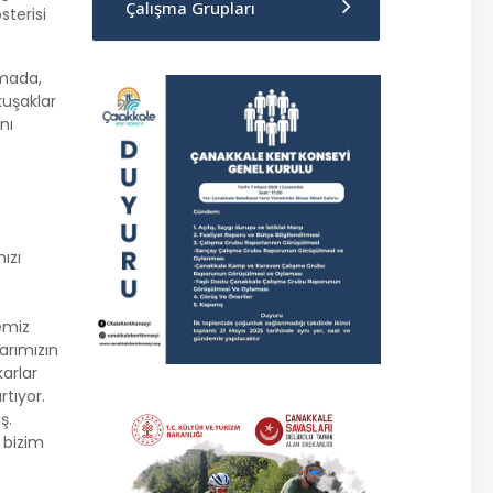
Çalışma Grupları
sterisi
şmada,
kuşaklar
nı
ızı
emiz
arımızın
arlar
rtıyor.
ş.
; bizim