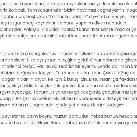
rımız, su kaynaklarımız, oksijen kaynaklarımız yerle yeksan olacak
ıklarla kalacak. Termik santraller bizim havamızı coğrafyamızı doğ
on daha dün; başbakan “kömür kullanalım” diye fetva veriyor. Tam
güneş rüzgar enerji kaynakları ile bunu yapalım diye mücadele
r attılar. Anlaşıldı ki bunlar insanları kandırıyor sahte imza atıyor
inyit olan bölgelerde termik santral kurulacak ithal kömür gelmey
 Elbette ki şu sorgulamayı maalesef ülkenin bu kaotik yapısı içi
rde kalıyor. Ülke ayrışmanın eşiğine geldi. Onlar daha öne çıkıyo
da madenci terörü var. Bu da terörist bir eylem. Orada da insan ka
ci bizim doğayı katlediyor. O terörse bu da terör. Çünkü ağaç d
doğanın canını alıyor. Ne için 2 kuruş için. Bize, insanlığa faydası
nları açık yüreklilikle söylemek gerekir. Korkunun ecele faydası yok
esirgemeyeceğiz. Topumun yararına geleceğimiz, çocuklarımız içi
ağız. Biz Çanakkaleliler olarak bu mücadelede birlikteyiz bund
masam da bu mücadelenin içinde yer almak durumundayım.
rek devretmek bizim boynumuzun borcudur. Yoksa bunun hesabını
sadece bize mi ait. Hayır. Bunu muhafaza etmek her bireyin görevi