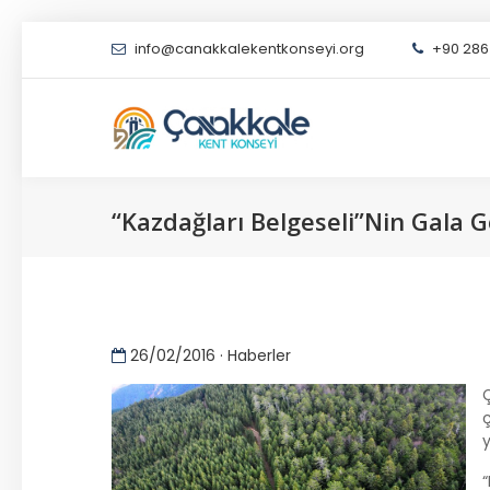
info@canakkalekentkonseyi.org
+90 286 
“Kazdağları Belgeseli”nin Gala Gö
26/02/2016 · Haberler
ç
y
“