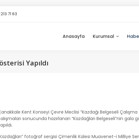
213 71 63
Anasayfa
Kurumsal
Habe
sterisi Yapıldı
Çanakkale Kent Konseyi Çevre Meclisi “Kazdağı Belgeseli Çalışma
alışmaları sonucunda hazırlanan “Kazdağları Belgeseli”nin gala gö
apıldı.
Kazdağları” fotoğraf sergisi Çimenlik Kalesi Muavenet-i Milliye Ser