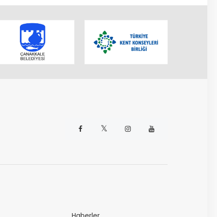
𝕏
Haberler