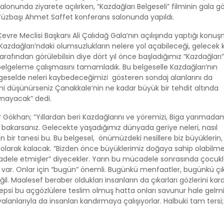
alonunda ziyarete açılırken, “Kazdağları Belgeseli” filminin gala gö
Yüzbaşı Ahmet Saffet konferans salonunda yapıldı.
evre Meclisi Başkanı Ali Çalıdağ Gala’nın açılışında yaptığı konu
Kazdağları’ndaki olumsuzlukların nelere yol açabileceği, gelecek 
arafından görülebilsin diye dört yıl önce başladığımız “Kazdağları”
belgeleme çalışmasını tamamladık. Bu belgeselle Kazdağları’nın
elgeselde neleri kaybedeceğimizi gösteren sondaj alanlarını da
ini düşünürseniz Çanakkale’nin ne kadar büyük bir tehdit altında
mayacak” dedi.
 Gökhan; “Yıllardan beri Kazdağlarını ve yöremizi, Biga yarımadam
 bakarsanız. Gelecekte yaşadığımız dünyada geriye neleri, nasıl
 bir tanesi bu. Bu belgesel, önümüzdeki nesillere biz büyüklerin,
i olarak kalacak. “Bizden önce büyüklerimiz doğaya sahip olabilm
dele etmişler” diyecekler. Yarın bu mücadele sonrasında çocukl
ar. Onlar için “bugün” önemli. Bugünkü menfaatler, bugünkü çık
l. Maalesef beraber oldukları insanların da çıkarları gözlerini kara
rı hepsi bu açgözlülere teslim olmuş hatta onları savunur hale gelmi
yalanlarıyla da insanları kandırmaya çalışıyorlar. Halbuki tam tersi