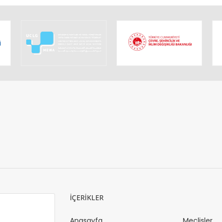
İÇERİKLER
Anasayfa
Meclisler