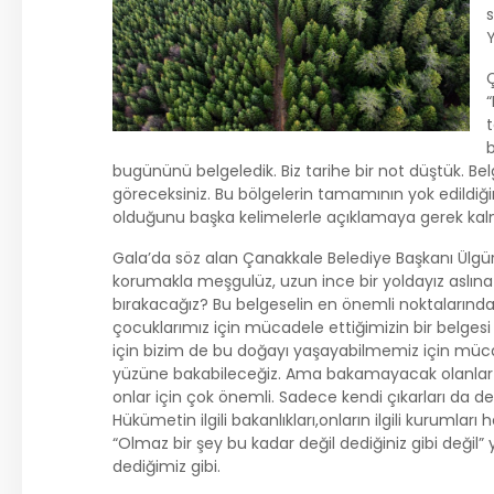
s
Ç
“
t
bugününü belgeledik. Biz tarihe bir not düştük. B
göreceksiniz. Bu bölgelerin tamamının yok edildiğ
olduğunu başka kelimelerle açıklamaya gerek kal
Gala’da söz alan Çanakkale Belediye Başkanı Ülgür
korumakla meşgulüz, uzun ince bir yoldayız aslına
bırakacağız? Bu belgeselin en önemli noktalarından
çocuklarımız için mücadele ettiğimizin bir belges
için bizim de bu doğayı yaşayabilmemiz için müca
yüzüne bakabileceğiz. Ama bakamayacak olanlar v
onlar için çok önemli. Sadece kendi çıkarları da deği
Hükümetin ilgili bakanlıkları,onların ilgili kurumla
“Olmaz bir şey bu kadar değil dediğiniz gibi değil” 
dediğimiz gibi.