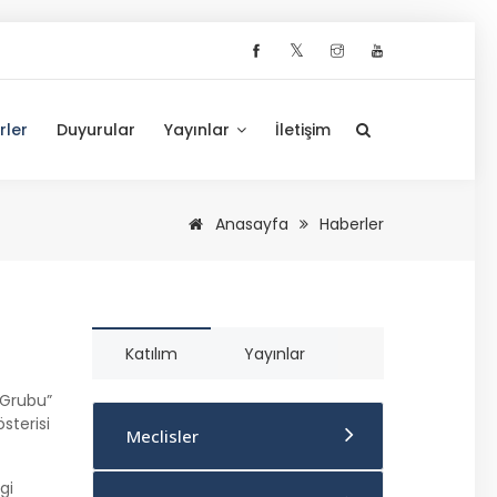
𝕏
rler
Duyurular
Yayınlar
İletişim
Anasayfa
Haberler
Katılım
Yayınlar
 Grubu”
sterisi
Meclisler
gi