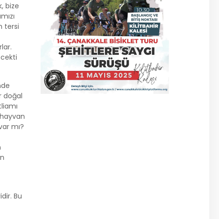
, bize
amızı
 tersi
lar.
ecekti
nde
r doğal
tliamı
a hayvan
 var mı?
.
n
an
dir. Bu