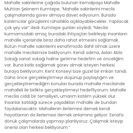
Mahalle sakinlerine çağrıda bulunan Kemalpaşa Mahalle
Muhtarı Şebnem Kumtepe; “Mahalle sakinlerini meclis
çalışmalarında görev almaya davet ediyorum. Burada
katılımcılar görüşlerini rahatlıkla açıklayabilecekler. Yapılacak
çok şey var” dedi. Kumtepe şunları söyledi; “Meclisi
kurmamızdaki amaç buradaki ihtiyaçları belirleyip insanların
mahalle içerisinde biraz daha rahat etmesini sağlamak.
Bütün mahalle sakinlerini esnafımızda dahil olmak üzere
mahalle meclisimize bekliyorum. Kendi adıma, Aslan Abla
Sokağı sanat sokağı haline getirme hedefim ve önceliğim
var. Buna katkı sağlamak görev almak isteyen herkesi
buraya bekliyorum. Kent Konseyi bize güzel bir imkan tanıdı.
Daha önce gerçekleştirmeyi düşünüp paylaştığım ve
gerçekleştiremediğim konuları burada mahalle meclisinde
mahalleli ile birlikte gerçekleştirmeyi hedefliyorum. Mahalle
meclisi ciddi bir temsiliyet, umarım katılım yüksek olur.
İnsanlar katıldığı sürece yaşadıkları mahalle de bundan
faydalanacaktır. Mahallenin ilerlemesi demek kendi
hayatlarının da ilerlemesi demek anlamına geliyor. Esnafa
dönük çalışmalarda yapmayı planlıyoruz. Çalışmak isteyip
önerisi olan herkesi bekliyorum.”