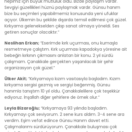
hepimiz için büyük mutluluk oldu. Bizde paylaşım vardır.
Sevgiyi güzellikleri hüznü paylaşmak vardır. Günsu hanım
bize bu seçimleri yapabilmemiz konusunda yeni ufuklar
açıyor. Ülkemin bu şekilde dışarda temsil edilmesi çok güzel.
Kırkyama gelenekselden çıkıp sanat olmaya yöneldi. Ses
getiren sonuçlar olacaktır.”
Neslihan Erkan;
“Eserimde kırk uçurması, onu kumaşla
resmetmeye çalıştım. Kırk uçurması kapadokya yöresine ait
bebeğin kırkının çıkmasını anlatan bir konu. 2 yıl sürdü
çalışmam. Çanakkale gerçekten yaşanılacak bir şehir
organizasyon çok güzel.”
Ülker Akit;
“Kırkyamaya kızım vasıtasıyla başladım. Kızım
kırkyama sergisi gezmiş ve sergiyi beğenmiş. Günsu
hanımla tanıştım 10 yıl oldu. Çanakkalelilere çok teşekkür
ediyoruz. İnşallah diğer şehirlere de örnek olur.”
Leyla Bizaroğlu;
“Kırkyamaya 93 yılında başladım.
Kırkyamayı çok seviyorum. 2 sene kurs aldım. 3-4 sene ara
verdim. Eşim vefat edince Günsu Hanım davet etti.
Çalışmalarımı sürdürüyorum. Çanakkale buluşması çok