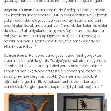
güzel. Çanakkale’de bu buluşmanın yapılması çok değerli.”
Hayrinur Torun;
“Bizim sergimizin özelliği biz eserlerimizde
eski kazakları değerlendirdik. Bütün eserlerimizin % 90’ı kazak
çalışmalarından oluşuyor. Bu kazaklar aynı zamanda tarihi
önemi olan kazaklarda olabiliyor. Annemizden kalan kazaklar
da oluyor. Battaniyelerle çalışıyoruz. Diğer kumaşlardan da
çalışıyoruz ama bizim ağırlığımız kazaklar. Buluşmayı çok
başarılı buluyoruz. Çanakkale Türkiye’ye örnek olacak bir
etkinlik düzenliyor.”
Özhan Abat,
“Her sene daha güzel daha farklı gerçekten
inanılmaz bir şekilde geçti. Türkiye’ye örnek olsun istiyorum.
Birçok ilde festival olsun gittikleri yerde anlatsınlar. Eninde
sonunda ben Akçakoca da festival yapacağım. Yazar ve
sanatçı evinde sergimizi yaptık. Çok memnun kaldık. 9
öğrencimle geldim. Biz Akçakoca tarihi evlerini konsept
olarak aldık. Sergim geri dönüşümle ilgiliydi çok beğenildi.”