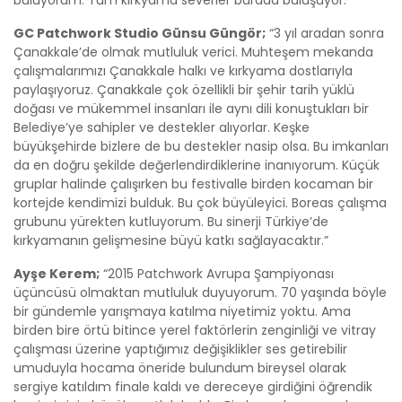
buluyorum. Tüm kırkyama severler burada buluşuyor.”
GC Patchwork Studio Günsu Güngör;
“3 yıl aradan sonra
Çanakkale’de olmak mutluluk verici. Muhteşem mekanda
çalışmalarımızı Çanakkale halkı ve kırkyama dostlarıyla
paylaşıyoruz. Çanakkale çok özellikli bir şehir tarih yüklü
doğası ve mükemmel insanları ile aynı dili konuştukları bir
Belediye’ye sahipler ve destekler alıyorlar. Keşke
büyükşehirde bizlere de bu destekler nasip olsa. Bu imkanları
da en doğru şekilde değerlendirdiklerine inanıyorum. Küçük
gruplar halinde çalışırken bu festivalle birden kocaman bir
kortejde kendimizi bulduk. Bu çok büyüleyici. Boreas çalışma
grubunu yürekten kutluyorum. Bu sinerji Türkiye’de
kırkyamanın gelişmesine büyü katkı sağlayacaktır.”
Ayşe Kerem;
“2015 Patchwork Avrupa Şampiyonası
üçüncüsü olmaktan mutluluk duyuyorum. 70 yaşında böyle
bir gündemle yarışmaya katılma niyetimiz yoktu. Ama
birden bire örtü bitince yerel faktörlerin zenginliği ve vitray
çalışması üzerine yaptığımız değişiklikler ses getirebilir
umuduyla hocama öneride bulundum bireysel olarak
sergiye katıldım finale kaldı ve dereceye girdiğini öğrendik