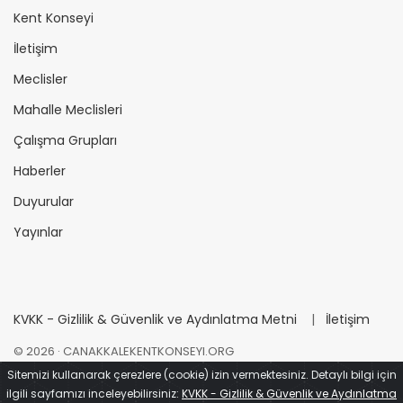
Kent Konseyi
İletişim
Meclisler
Mahalle Meclisleri
Çalışma Grupları
Haberler
Duyurular
Yayınlar
KVKK - Gizlilik & Güvenlik ve Aydınlatma Metni
|
İletişim
©
2026
· CANAKKALEKENTKONSEYI.ORG
Sitemizi kullanarak çerezlere (cookie) izin vermektesiniz. Detaylı bilgi için
ilgili sayfamızı inceleyebilirsiniz:
KVKK - Gizlilik & Güvenlik ve Aydınlatma
Çanakkale İçinde
Tasarım - Kodlama