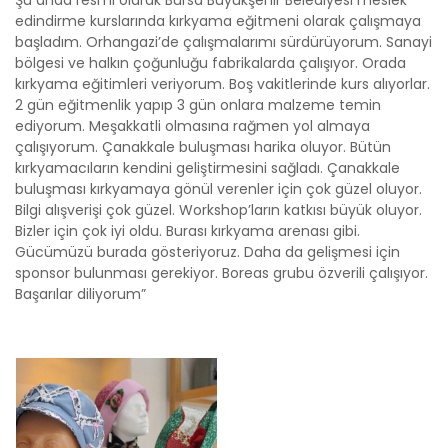
Şu anda resmi olarak Bursa Büyükşehir Belediyesi meslek
edindirme kurslarında kırkyama eğitmeni olarak çalışmaya
başladım. Orhangazi’de çalışmalarımı sürdürüyorum. Sanayi
bölgesi ve halkın çoğunluğu fabrikalarda çalışıyor. Orada
kırkyama eğitimleri veriyorum. Boş vakitlerinde kurs alıyorlar.
2 gün eğitmenlik yapıp 3 gün onlara malzeme temin
ediyorum. Meşakkatli olmasına rağmen yol almaya
çalışıyorum. Çanakkale buluşması harika oluyor. Bütün
kırkyamacıların kendini geliştirmesini sağladı. Çanakkale
buluşması kırkyamaya gönül verenler için çok güzel oluyor.
Bilgi alışverişi çok güzel. Workshop’ların katkısı büyük oluyor.
Bizler için çok iyi oldu. Burası kırkyama arenası gibi.
Gücümüzü burada gösteriyoruz. Daha da gelişmesi için
sponsor bulunması gerekiyor. Boreas grubu özverili çalışıyor.
Başarılar diliyorum”