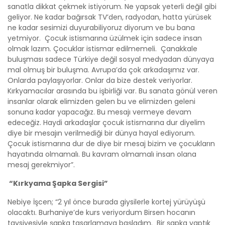
sanatla dikkat çekmek istiyorum. Ne yapsak yeterli değil gibi
geliyor. Ne kadar bağırsak TV’den, radyodan, hatta yürüsek
ne kadar sesimizi duyurabiliyoruz diyorum ve bu bana
yetmiyor. Çocuk istismarına üzülmek için sadece insan
olmak lazım. Çocuklar istismar edilmemeli. Çanakkale
buluşması sadece Türkiye değil sosyal medyadan dünyaya
mal olmuş bir buluşma. Avrupa’da çok arkadaşımız var.
Onlarda paylaşıyorlar. Onlar da bize destek veriyorlar.
Kırkyamacılar arasında bu işbirliği var. Bu sanata gönül veren
insanlar olarak elimizden gelen bu ve elimizden geleni
sonuna kadar yapacağız. Bu mesajı vermeye devam
edeceğiz. Haydi arkadaşlar çocuk istismarına dur diyelim
diye bir mesajın verilmediği bir dünya hayal ediyorum.
Çocuk istismarına dur de diye bir mesaj bizim ve çocukların
hayatında olmamalı. Bu kavram olmamalı insan olana
mesaj gerekmiyor”.
“Kırkyama Şapka Sergisi”
Nebiye İşcen; “2 yıl önce burada giysilerle kortej yürüyüşü
olacaktı. Burhaniye’de kurs veriyordum Birsen hocanın
tavsiyesiyle şapka tasarlamaya başladım. Bir şapka yaptık