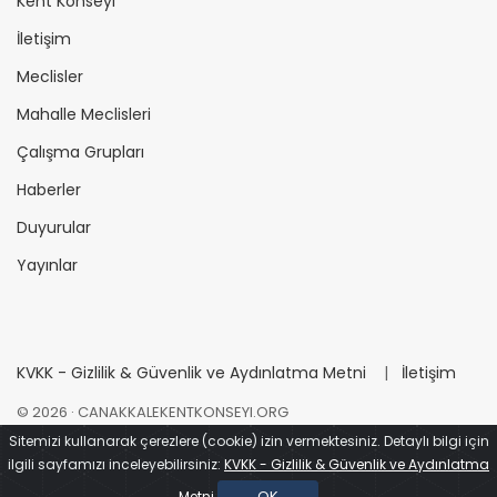
Kent Konseyi
İletişim
Meclisler
Mahalle Meclisleri
Çalışma Grupları
Haberler
Duyurular
Yayınlar
KVKK - Gizlilik & Güvenlik ve Aydınlatma Metni
|
İletişim
©
2026
· CANAKKALEKENTKONSEYI.ORG
Sitemizi kullanarak çerezlere (cookie) izin vermektesiniz. Detaylı bilgi için
ilgili sayfamızı inceleyebilirsiniz:
KVKK - Gizlilik & Güvenlik ve Aydınlatma
Çanakkale İçinde
Tasarım - Kodlama
OK
Metni