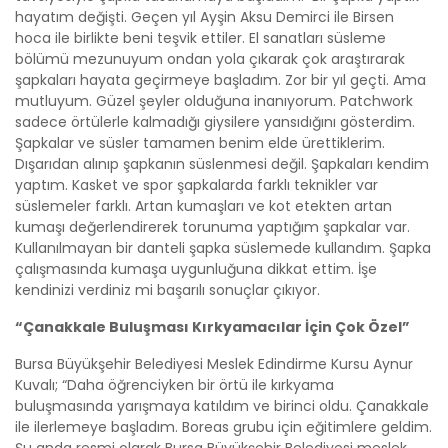
hayatım değişti. Geçen yıl Ayşin Aksu Demirci ile Birsen
hoca ile birlikte beni teşvik ettiler. El sanatları süsleme
bölümü mezunuyum ondan yola çıkarak çok araştırarak
şapkaları hayata geçirmeye başladım. Zor bir yıl geçti. Ama
mutluyum. Güzel şeyler olduğuna inanıyorum. Patchwork
sadece örtülerle kalmadığı giysilere yansıdığını gösterdim.
Şapkalar ve süsler tamamen benim elde ürettiklerim.
Dışarıdan alınıp şapkanın süslenmesi değil. Şapkaları kendim
yaptım. Kasket ve spor şapkalarda farklı teknikler var
süslemeler farklı. Artan kumaşları ve kot etekten artan
kumaşı değerlendirerek torunuma yaptığım şapkalar var.
Kullanılmayan bir danteli şapka süslemede kullandım. Şapka
çalışmasında kumaşa uygunluğuna dikkat ettim. İşe
kendinizi verdiniz mi başarılı sonuçlar çıkıyor.
“Çanakkale Buluşması Kırkyamacılar İçin Çok Özel”
Bursa Büyükşehir Belediyesi Meslek Edindirme Kursu Aynur
Kuvalı; “Daha öğrenciyken bir örtü ile kırkyama
buluşmasında yarışmaya katıldım ve birinci oldu. Çanakkale
ile ilerlemeye başladım. Boreas grubu için eğitimlere geldim.