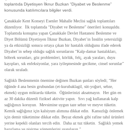
toplantıda Diyetisyen İlknur Buzkan “Diyabet ve Beslenme”
konusunda katılımcılara bilgiler verdi.
Çanakkale Kent Konseyi Esenler Mahalle Meclisi sağlık toplantıları
düzenliyor. İlk toplantıda “Diyabet ve Beslenme” önerileri konuşuldu.
Toplantıda konuşma yapan Çanakkale Devlet Hastanesi Beslenme ve
Diyet Bölümü Diyetisyen İlknur Buzkan, Diyabet’in İnsülin yetersizliği
ya da etkisizliği sonucu ortaya çıkan bir hastalık olduğunu ifade ederek
Diyabet’in sebep olduğu sağlık sorunlarını “Kalp-damar hastalıkları,
böbrek sorunları, göz problemleri, körlük, felç, ayak yaraları, duyu
kayıpları, sık enfeksiyonlar, yara iyileşmesinde gecikme, cinsel sorunlar”
olarak sıraladı.
Sağlıklı Beslenmenin önemine değinen Buzkan şunları söyledi; “
Her
öğünde 4 ana besin grubundan (et-kurubaklagil,
süt-yoğurt, sebze,
ekmek) uygun miktarda tüketin. Öğünlerinizi aksatmayın. Her gün en
az 30 dakika düzenli fiziksel aktivite yapın. Sıvı yağ kullanarak kalp
sağlığınızı koruyun. Mevsimine uygun taze sebze ve meyve tüketin.
Kemik sağlığınız için kalsiyum alımına dikkat edin. Kansızlığı önlemek
için demir tüketimine dikkat edin. Beyaz ekmek gibi rafine tahıl ürünleri
yerine kepekli olanları tercih edin. Daha az tuz tüketin. Sağlıklı yemek
hazırlama ve pişirme yöntemlerini uygulayın.”