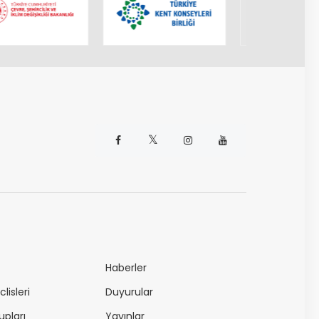
𝕏
Haberler
lisleri
Duyurular
upları
Yayınlar