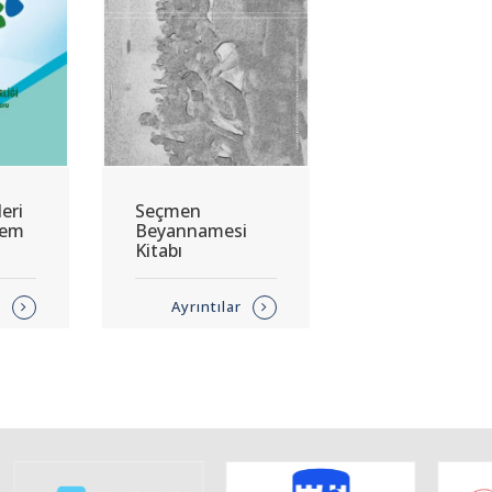
eri
Seçmen
önem
Beyannamesi
Kitabı
r
Ayrıntılar