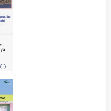
im
fya