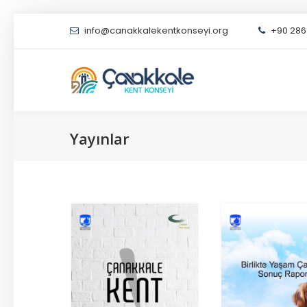
info@canakkalekentkonseyi.org
+90 286 
Yayınlar