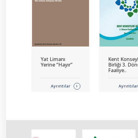
Yat Limanı
Kent Konseyl
Yerine “Hayır”
Birliği 3. D
Faaliye..
Ayrıntılar
Ayrıntıla