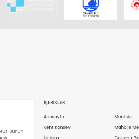
İÇERİKLER
Anasayfa
Meclisler
Kent Konseyi
Mahalle Mec
oruz. Bunun
arak
İletişim
Çalışma Gr