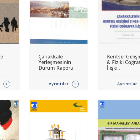
ve
Çanakkale
Kentsel Geliş
Yerleşmesinin
& Fiziki Coğra
Durum Raporu
İlişki..
r
Ayrıntılar
Ayrıntılar